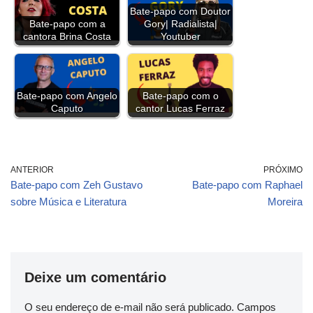
Bate-papo com Doutor
e
i
e
t
t
k
t
e
y
r
Bate-papo com a
Gory| Radialista|
b
l
a
t
e
e
s
g
L
e
cantora Brina Costa
Youtuber
o
d
e
r
d
A
r
i
o
s
r
e
I
p
a
n
Bate-papo com Angelo
Bate-papo com o
k
s
n
p
m
k
Caputo
cantor Lucas Ferraz
t
ANTERIOR
PRÓXIMO
Bate-papo com Zeh Gustavo
Bate-papo com Raphael
sobre Música e Literatura
Moreira
Deixe um comentário
O seu endereço de e-mail não será publicado.
Campos