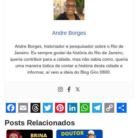
Andre Borges
Andre Borges, historiador e pesquisador sobre o Rio de
Janeiro. Eu sempre gostei da história do Rio de Janeiro,
queria contribuir para a cidade, mas não sabia como, queria
uma maneira lúdica de contar a história desta cidade e
informar, aí veio a ideia do Blog Giro 0800.
F
E
T
T
P
L
W
T
C
S
Posts Relacionados
a
m
h
w
i
i
h
e
o
h
c
a
r
i
n
n
a
l
p
a