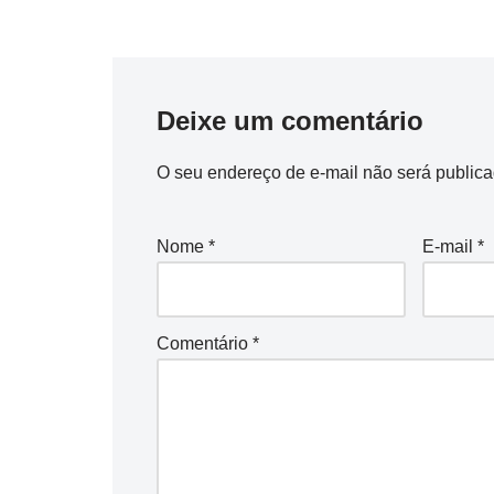
k
s
n
p
m
k
t
Deixe um comentário
O seu endereço de e-mail não será publica
Nome
*
E-mail
*
Comentário
*