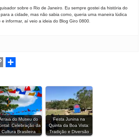
quisador sobre o Rio de Janeiro. Eu sempre gostei da história do
ir para a cidade, mas não sabia como, queria uma maneira lúdica
 e informar, aí veio a ideia do Blog Giro 0800.
C
S
h
a
r
e
Arraiá do Museu do
Festa Junina na
ontal: Celebração da
Quinta da Boa Vista:
Cultura Brasileira
Tradição e Diversão