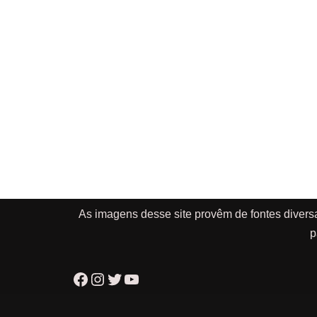
As imagens desse site provêm de fontes divers
p