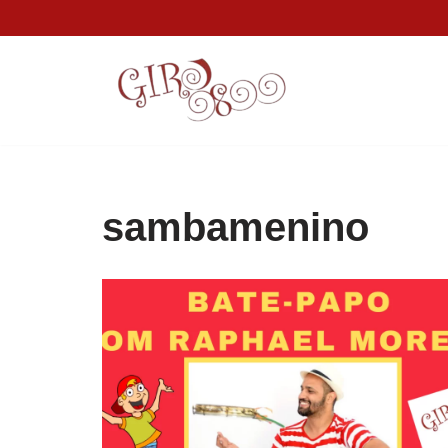
Pular
para
o
conteúdo
sambamenino