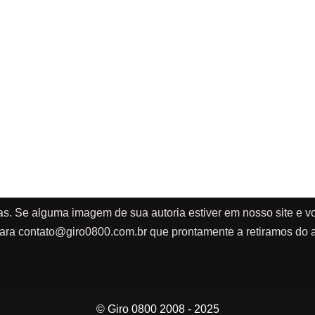
as. Se alguma imagem de sua autoria estiver em nosso site e vo
ara
contato@giro0800.com.br
que prontamente a retiramos do a
© Giro 0800 2008 - 2025