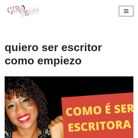
Pular
para
o
conteúdo
quiero ser escritor
como empiezo