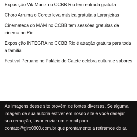
Exposição Vik Muniz no CCBB Rio tem entrada gratuita
Choro Arruma o Coreto leva música gratuita a Laranjeiras
Cinemateca do MAM no CCBB tem sessões gratuitas de
cinema no Rio
Exposição INTEGRA no CCBB Rio é atração gratuita para toda
a família
Festival Peruano no Palácio do Catete celebra cultura e sabores
As imagens desse site provêm de fontes diversas. Se alguma
imagem de sua autoria estiver em nosso site e você desejar
sua remoção, favor enviar um e-mail para
contato@giro0800.com.br
que prontamente a retiramos do ar.