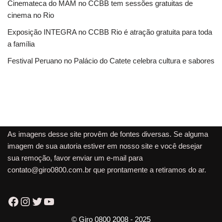
Cinemateca do MAM no CCBB tem sessões gratuitas de
cinema no Rio
Exposição INTEGRA no CCBB Rio é atração gratuita para toda
a família
Festival Peruano no Palácio do Catete celebra cultura e sabores
As imagens desse site provêm de fontes diversas. Se alguma
imagem de sua autoria estiver em nosso site e você desejar
sua remoção, favor enviar um e-mail para
contato@giro0800.com.br
que prontamente a retiramos do ar.
© Giro 0800 2008 - 2025