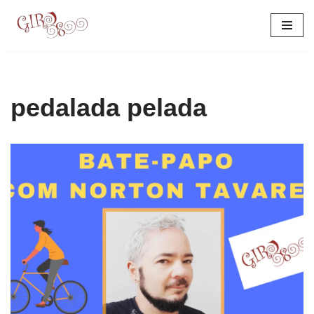
Pular
para
o
conteúdo
pedalada pelada