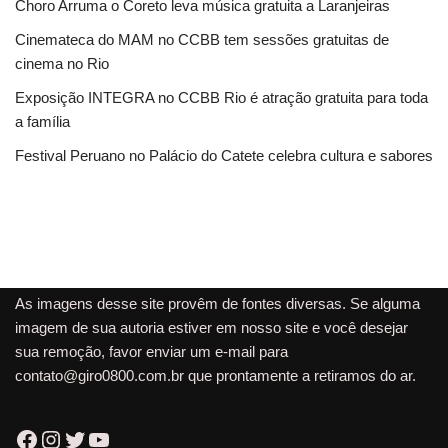
Choro Arruma o Coreto leva música gratuita a Laranjeiras
Cinemateca do MAM no CCBB tem sessões gratuitas de
cinema no Rio
Exposição INTEGRA no CCBB Rio é atração gratuita para toda
a família
Festival Peruano no Palácio do Catete celebra cultura e sabores
As imagens desse site provêm de fontes diversas. Se alguma
imagem de sua autoria estiver em nosso site e você desejar
sua remoção, favor enviar um e-mail para
contato@giro0800.com.br
que prontamente a retiramos do ar.