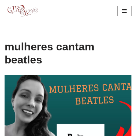
Pular
para
o
conteúdo
mulheres cantam
beatles