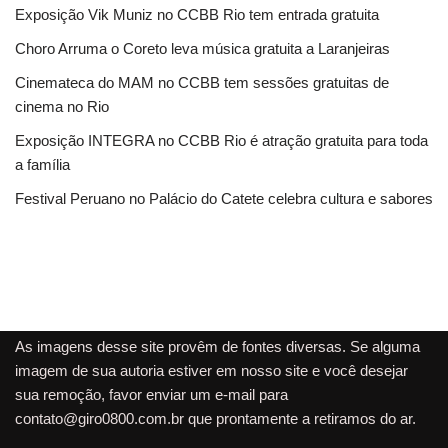
Exposição Vik Muniz no CCBB Rio tem entrada gratuita
Choro Arruma o Coreto leva música gratuita a Laranjeiras
Cinemateca do MAM no CCBB tem sessões gratuitas de
cinema no Rio
Exposição INTEGRA no CCBB Rio é atração gratuita para toda
a família
Festival Peruano no Palácio do Catete celebra cultura e sabores
As imagens desse site provêm de fontes diversas. Se alguma
imagem de sua autoria estiver em nosso site e você desejar
sua remoção, favor enviar um e-mail para
contato@giro0800.com.br
que prontamente a retiramos do ar.