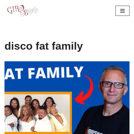
Pular
para
o
conteúdo
disco fat family