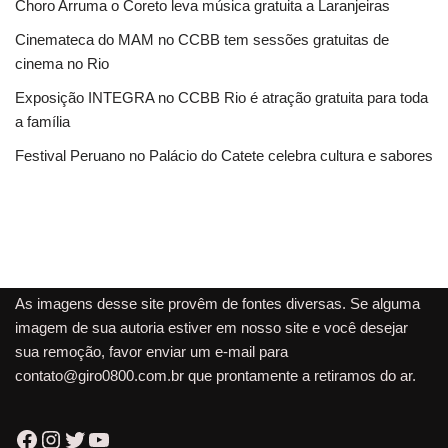
Choro Arruma o Coreto leva música gratuita a Laranjeiras
Cinemateca do MAM no CCBB tem sessões gratuitas de
cinema no Rio
Exposição INTEGRA no CCBB Rio é atração gratuita para toda
a família
Festival Peruano no Palácio do Catete celebra cultura e sabores
As imagens desse site provêm de fontes diversas. Se alguma
imagem de sua autoria estiver em nosso site e você desejar
sua remoção, favor enviar um e-mail para
contato@giro0800.com.br
que prontamente a retiramos do ar.