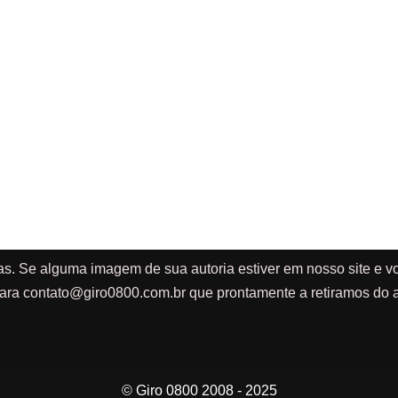
as. Se alguma imagem de sua autoria estiver em nosso site e vo
ara
contato@giro0800.com.br
que prontamente a retiramos do a
© Giro 0800 2008 - 2025