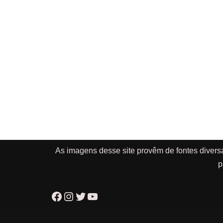
As imagens desse site provêm de fontes divers
p