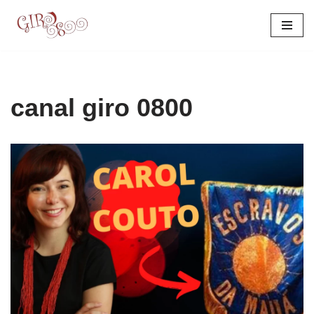
Pular
para
o
conteúdo
canal giro 0800