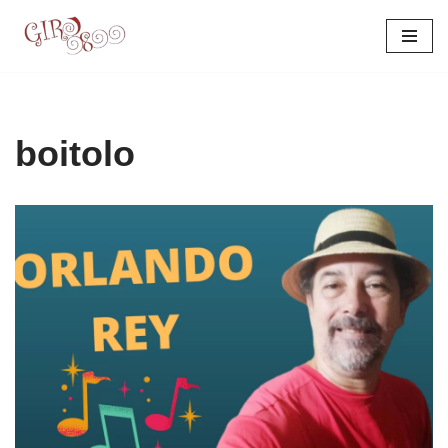
Pular
para
o
conteúdo
boitolo