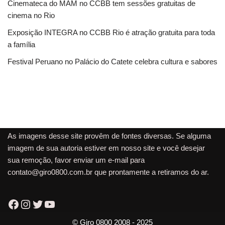
Cinemateca do MAM no CCBB tem sessões gratuitas de
cinema no Rio
Exposição INTEGRA no CCBB Rio é atração gratuita para toda
a família
Festival Peruano no Palácio do Catete celebra cultura e sabores
As imagens desse site provêm de fontes diversas. Se alguma
imagem de sua autoria estiver em nosso site e você desejar
sua remoção, favor enviar um e-mail para
contato@giro0800.com.br
que prontamente a retiramos do ar.
© Giro 0800 2008 - 2025