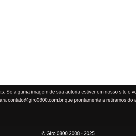
as. Se alguma imagem de sua autoria estiver em nosso site e vo
ara
contato@giro0800.com.br
que prontamente a retiramos do a
© Giro 0800 2008 - 2025