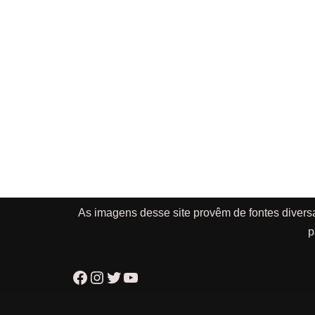
As imagens desse site provêm de fontes divers
p