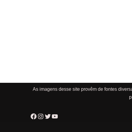
As imagens desse site provêm de fontes divers
p