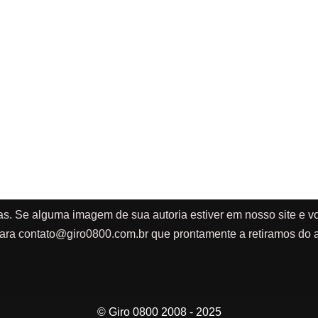
as. Se alguma imagem de sua autoria estiver em nosso site e vo
ara
contato@giro0800.com.br
que prontamente a retiramos do a
© Giro 0800 2008 - 2025