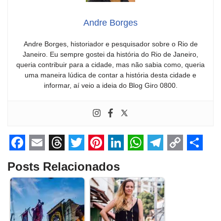
Andre Borges
Andre Borges, historiador e pesquisador sobre o Rio de
Janeiro. Eu sempre gostei da história do Rio de Janeiro,
queria contribuir para a cidade, mas não sabia como, queria
uma maneira lúdica de contar a história desta cidade e
informar, aí veio a ideia do Blog Giro 0800.
F
E
T
T
P
L
W
T
C
S
Posts Relacionados
a
m
h
w
i
i
h
e
o
h
c
a
r
i
n
n
a
l
p
a
e
i
e
t
t
k
t
e
y
r