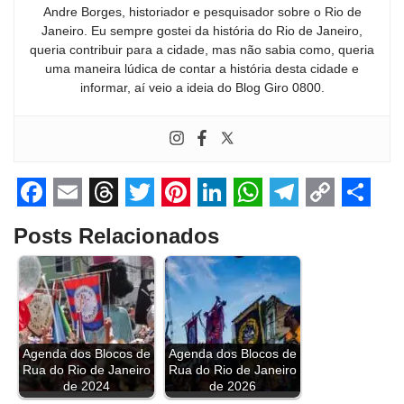
Andre Borges, historiador e pesquisador sobre o Rio de
Janeiro. Eu sempre gostei da história do Rio de Janeiro,
queria contribuir para a cidade, mas não sabia como, queria
uma maneira lúdica de contar a história desta cidade e
informar, aí veio a ideia do Blog Giro 0800.
F
E
T
T
P
L
W
T
C
S
Posts Relacionados
a
m
h
w
i
i
h
e
o
h
c
a
r
i
n
n
a
l
p
a
e
i
e
t
t
k
t
e
y
r
b
l
a
t
e
e
s
g
L
e
Agenda dos Blocos de
Agenda dos Blocos de
o
d
e
r
d
A
r
i
Rua do Rio de Janeiro
Rua do Rio de Janeiro
o
s
r
e
I
p
a
n
de 2024
de 2026