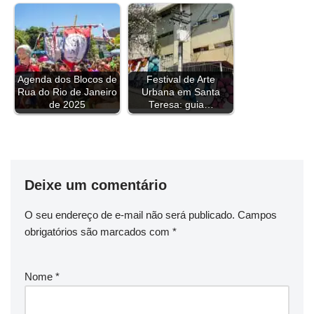
k
s
n
p
m
k
t
Agenda dos Blocos de
Festival de Arte
Rua do Rio de Janeiro
Urbana em Santa
de 2025
Teresa: guia…
Deixe um comentário
O seu endereço de e-mail não será publicado.
Campos
obrigatórios são marcados com
*
Nome
*