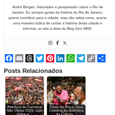
Andre Borges, historiador e pesquisador sobre o Rio de
Janeiro. Eu sempre gostei da história do Rio de Janeiro,
queria contribuir para a cidade, mas não sabia como, queria
uma maneira lúdica de contar a história desta cidade e
informar, aí veio a ideia do Blog Giro 0800.
F
E
T
T
P
L
W
T
C
S
Posts Relacionados
a
m
h
w
i
i
h
e
o
h
c
a
r
i
n
n
a
l
p
a
e
i
e
t
t
k
t
e
y
r
b
l
a
t
e
e
s
g
L
e
o
d
e
r
d
A
r
i
Abertura do Carnaval
Festa da Raça: Uma
Não Oficial 2026: tudo
Celebração Autêntica
sobre a…
da Cultura…