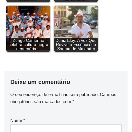
o
s
r
e
I
p
a
n
k
s
n
p
m
k
t
Zungu Camerino
Deniz Eloy: A Voz Que
celebra cultura negra
Revive a Essência do
e memória…
Samba de Malandro
Deixe um comentário
O seu endereço de e-mail não será publicado.
Campos
obrigatórios são marcados com
*
Nome
*