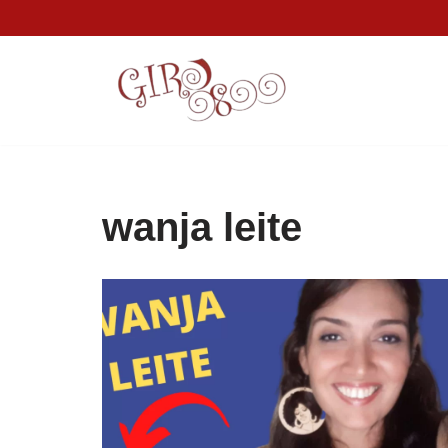
Pular
para
o
conteúdo
wanja leite