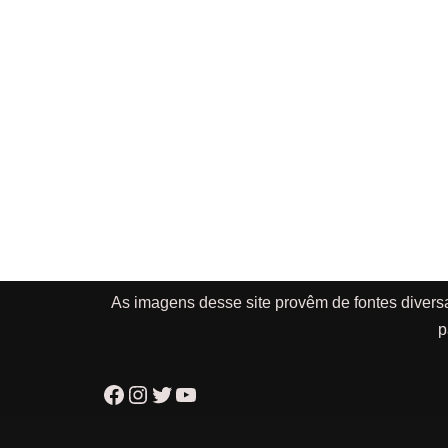
As imagens desse site provêm de fontes divers
p