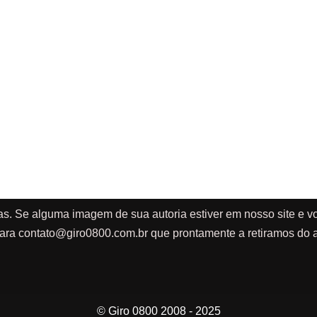
as. Se alguma imagem de sua autoria estiver em nosso site e vo
ara
contato@giro0800.com.br
que prontamente a retiramos do a
© Giro 0800 2008 - 2025