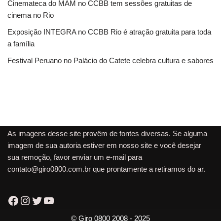
Cinemateca do MAM no CCBB tem sessões gratuitas de
cinema no Rio
Exposição INTEGRA no CCBB Rio é atração gratuita para toda
a família
Festival Peruano no Palácio do Catete celebra cultura e sabores
As imagens desse site provêm de fontes diversas. Se alguma
imagem de sua autoria estiver em nosso site e você desejar
sua remoção, favor enviar um e-mail para
contato@giro0800.com.br
que prontamente a retiramos do ar.
© Giro 0800 2008 - 2025