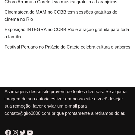
Choro Arruma o Coreto leva música gratuita a Laranjeiras
Cinemateca do MAM no CCBB tem sessões gratuitas de
cinema no Rio
Exposição INTEGRA no CCBB Rio é atração gratuita para toda
a família
Festival Peruano no Palácio do Catete celebra cultura e sabores
As imagens desse site provêm de fontes diversas. Se alguma
imagem de sua autoria estiver em nosso site e você desejar
sua remoção, favor enviar um e-mail para
contato@giro0800.com.br
que prontamente a retiramos do ar.