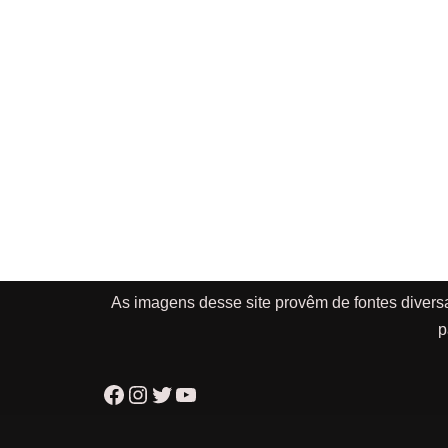
As imagens desse site provêm de fontes divers
p