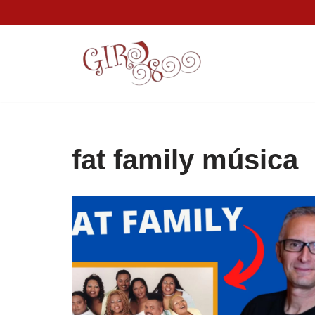
Pular
para
o
conteúdo
fat family música