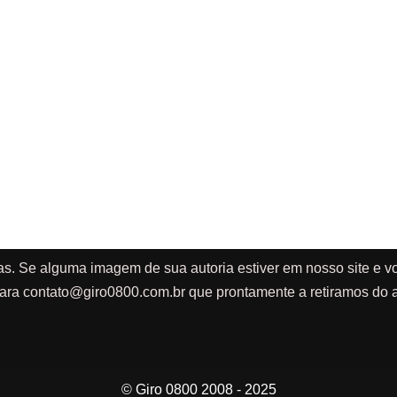
as. Se alguma imagem de sua autoria estiver em nosso site e vo
ara
contato@giro0800.com.br
que prontamente a retiramos do a
© Giro 0800 2008 - 2025