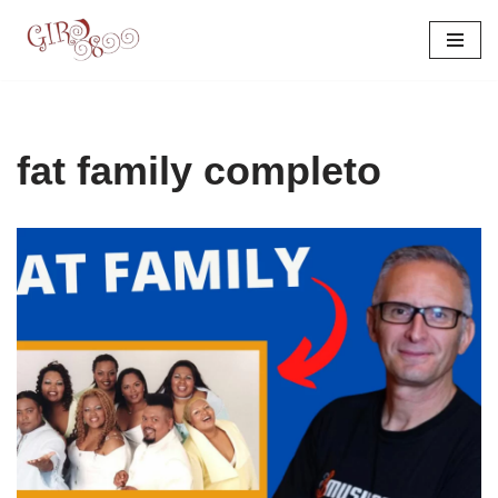
Pular
para
o
conteúdo
fat family completo