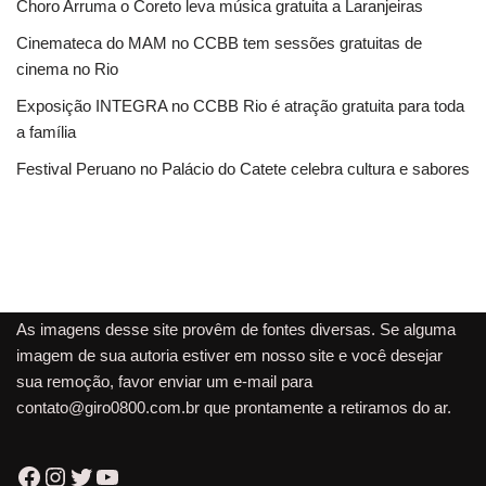
Choro Arruma o Coreto leva música gratuita a Laranjeiras
Cinemateca do MAM no CCBB tem sessões gratuitas de
cinema no Rio
Exposição INTEGRA no CCBB Rio é atração gratuita para toda
a família
Festival Peruano no Palácio do Catete celebra cultura e sabores
As imagens desse site provêm de fontes diversas. Se alguma
imagem de sua autoria estiver em nosso site e você desejar
sua remoção, favor enviar um e-mail para
contato@giro0800.com.br
que prontamente a retiramos do ar.