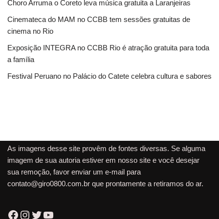
Choro Arruma o Coreto leva música gratuita a Laranjeiras
Cinemateca do MAM no CCBB tem sessões gratuitas de
cinema no Rio
Exposição INTEGRA no CCBB Rio é atração gratuita para toda
a família
Festival Peruano no Palácio do Catete celebra cultura e sabores
As imagens desse site provêm de fontes diversas. Se alguma
imagem de sua autoria estiver em nosso site e você desejar
sua remoção, favor enviar um e-mail para
contato@giro0800.com.br
que prontamente a retiramos do ar.