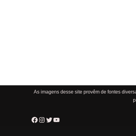
As imagens desse site provêm de fontes divers
p