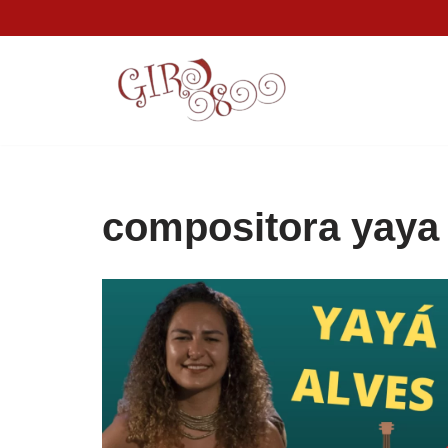
Pular
para
o
conteúdo
compositora yaya 