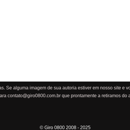
as. Se alguma imagem de sua autoria estiver em nosso site e vo
ara
contato@giro0800.com.br
que prontamente a retiramos do a
© Giro 0800 2008 - 2025