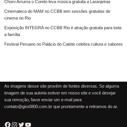
Choro Arruma o Coreto leva música gratuita a Laranjeiras
Cinemateca do MAM no CCBB tem sessões gratuitas de
cinema no Rio
Exposição INTEGRA no CCBB Rio é atração gratuita para toda
a família
Festival Peruano no Palácio do Catete celebra cultura e sabores
As imagens desse site provêm de fontes diversas. Se alguma
imagem de sua autoria estiver em nosso site e você desejar
sua remoção, favor enviar um e-mail para
contato@giro0800.com.br
que prontamente a retiramos do ar.