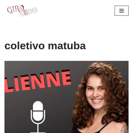
Pular
para
o
conteúdo
coletivo matuba