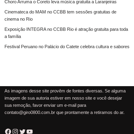
Choro Arruma o Coreto leva música gratuita a Laranjeiras
Cinemateca do MAM no CCBB tem sessões gratuitas de
cinema no Rio
Exposição INTEGRA no CCBB Rio é atração gratuita para toda
a família
Festival Peruano no Palácio do Catete celebra cultura e sabores
As imagens desse site provêm de fontes diversas. Se alguma
imagem de sua autoria estiver em nosso site e você desejar
sua remoção, favor enviar um e-mail para
contato@giro0800.com.br
que prontamente a retiramos do ar.