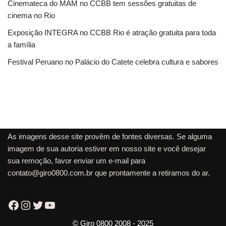
Cinemateca do MAM no CCBB tem sessões gratuitas de
cinema no Rio
Exposição INTEGRA no CCBB Rio é atração gratuita para toda
a família
Festival Peruano no Palácio do Catete celebra cultura e sabores
As imagens desse site provêm de fontes diversas. Se alguma
imagem de sua autoria estiver em nosso site e você desejar
sua remoção, favor enviar um e-mail para
contato@giro0800.com.br
que prontamente a retiramos do ar.
© Giro 0800 2008 - 2025