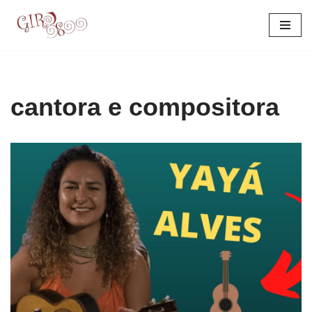
Pular
para
o
conteúdo
cantora e compositora