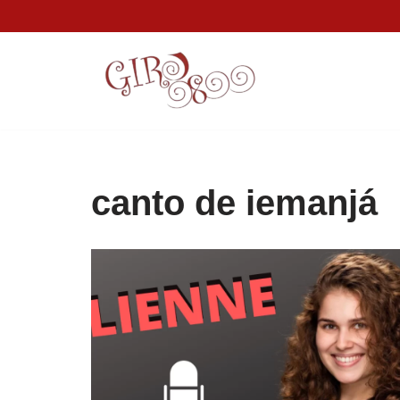
Pular
para
o
conteúdo
canto de iemanjá