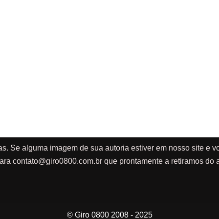
as. Se alguma imagem de sua autoria estiver em nosso site e vo
ara
contato@giro0800.com.br
que prontamente a retiramos do a
© Giro 0800 2008 - 2025