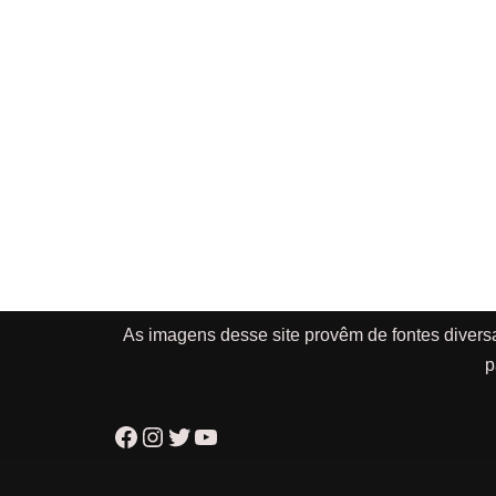
As imagens desse site provêm de fontes divers
p