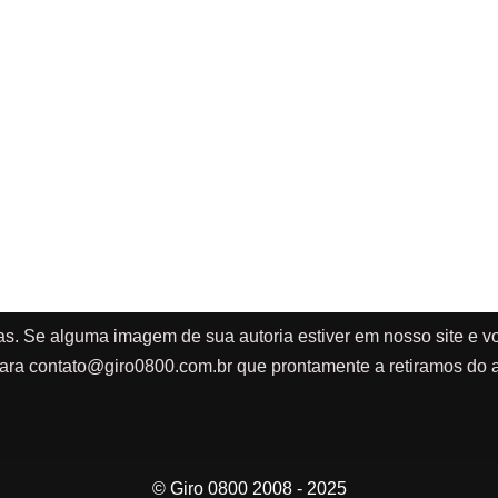
as. Se alguma imagem de sua autoria estiver em nosso site e vo
ara
contato@giro0800.com.br
que prontamente a retiramos do a
© Giro 0800 2008 - 2025