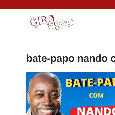
Pular
para
o
conteúdo
bate-papo nando 