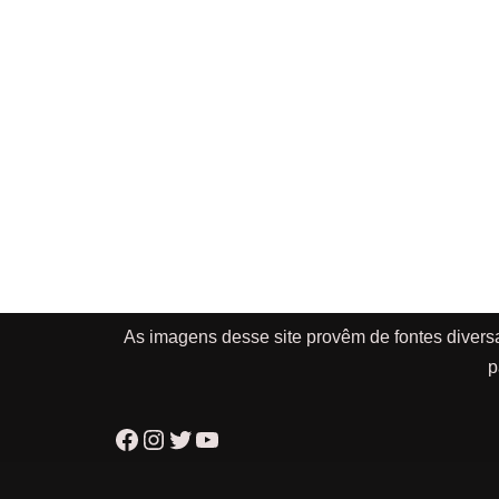
As imagens desse site provêm de fontes divers
p