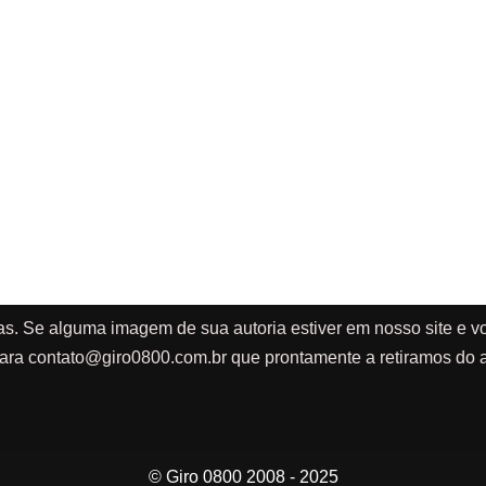
as. Se alguma imagem de sua autoria estiver em nosso site e vo
ara
contato@giro0800.com.br
que prontamente a retiramos do a
© Giro 0800 2008 - 2025