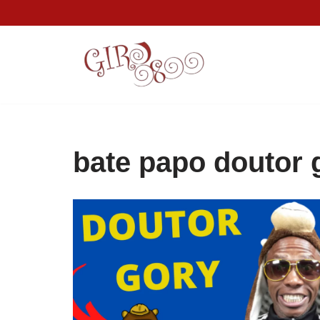
Pular
para
o
conteúdo
bate papo doutor 