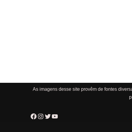
As imagens desse site provêm de fontes divers
p