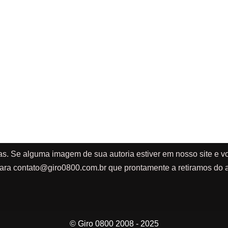
as. Se alguma imagem de sua autoria estiver em nosso site e vo
ara
contato@giro0800.com.br
que prontamente a retiramos do a
© Giro 0800 2008 - 2025