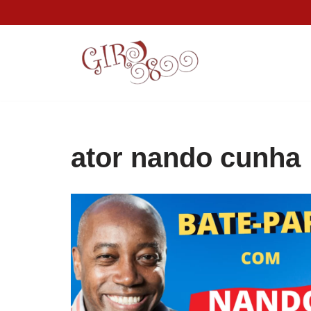
Pular
para
o
conteúdo
ator nando cunha