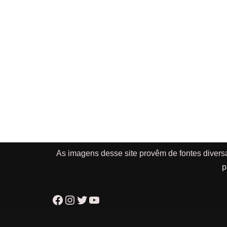
As imagens desse site provêm de fontes divers
p